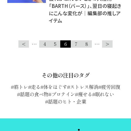
「BARTH（バース）」、翌日の寝起き
にこんな変化が｜編集部の推しア
イテム
<
…
4
5
6
7
8
…
>
その他の注目のタグ
筋トレ
走る
体をほぐす
ストレス解消
疲労回復
話題の食べ物
プロテイン
痩せる
眠れない
話題のヒト・企業