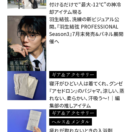
付けるだけで“最大-12℃”の神冷
却アイテム現る
羽生結弦、洗練の新ビジュアル公
開。『羽生結弦 PROFESSIONAL
Season3』7月末発売＆パネル展開
催へ
ギア＆アクセサリー
寝汗がひどい人は着てくれ、グンゼ
『アセドロン』のパジャマ。涼しい、蒸
れない、柔らかい、汗吸う～！｜編
集部の推しアイテム
ギア＆アクセサリー
ヘルス＆メンタル
疲れが取れないときの入浴剤