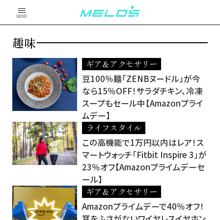
MENU
趣味
ギア＆アクセサリー
豆100％麺「ZENBヌードル」が今
なら15％OFF！サラダチキン、冷凍
スープもセール中【Amazonプライ
ムデー】
ライフスタイル
この高機能で1万円以内はレア！ス
マートウォッチ「Fitbit Inspire 3」が
23％オフ【Amazonプライムデーセ
ール】
ギア＆アクセサリー
Amazonプライムデーで40％オフ！
耳をふさがないワイヤレスイヤホン