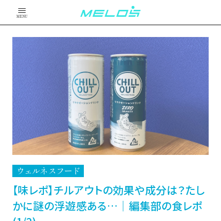
MENU
ウェルネスフード
【味レポ】チルアウトの効果や成分は？たし
かに謎の浮遊感ある…｜編集部の食レポ