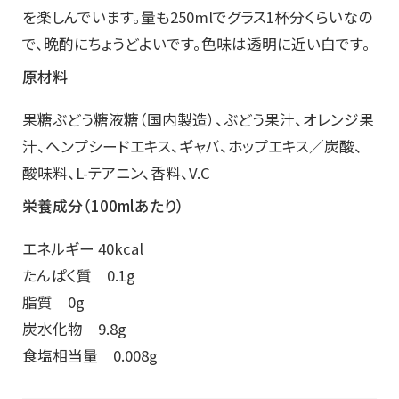
を楽しんでいます。量も250mlでグラス1杯分くらいなの
で、晩酌にちょうどよいです。色味は透明に近い白です。
原材料
果糖ぶどう糖液糖（国内製造）、ぶどう果汁、オレンジ果
汁、ヘンプシードエキス、ギャバ、ホップエキス／炭酸、
酸味料、L-テアニン、香料、V.C
栄養成分（100mlあたり）
エネルギー 40kcal
たんぱく質 0.1g
脂質 0g
炭水化物 9.8g
食塩相当量 0.008g