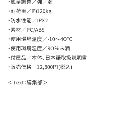
・風量調整／強／弱
・耐荷重／約120kg
・防水性能／IPX2
・素材／PC/ABS
・使用環境温度／-10～4O℃
・使用環境湿度／9O％未満
・付属品／本体、日本語取扱説明書
・販売価格 12,800円(税込)
＜Text：編集部＞