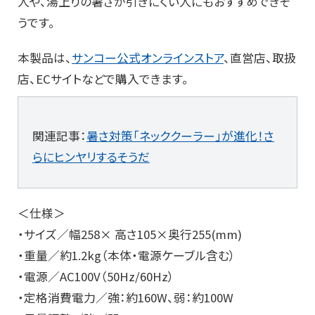
人や、湯上りの暑さが引きにくい人にもおすすめできそ
うです。
本製品は、
サンコー公式オンラインストア
、直営店、取扱
店、ECサイトなどで購入できます。
関連記事：
暑さ対策「ネッククーラー」が進化！さ
らにヒンヤリするそうだ
＜仕様＞
・サイズ／幅258× 高さ105×奥行255(mm)
・重量／約1.2kg（本体・電源ケーブル含む）
・電源／AC100V（50Hz/60Hz）
・定格消費電力／強：約160W、弱：約100W