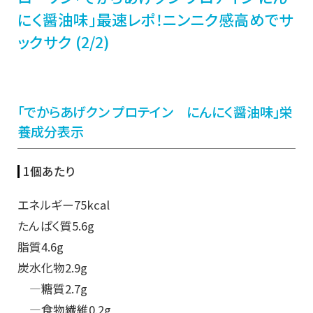
にく醤油味」最速レポ！ニンニク感高めでサ
ックサク (2/2)
「でからあげクン プロテイン にんにく醤油味」栄
養成分表示
1個あたり
エネルギー75kcal
たんぱく質5.6g
脂質4.6g
炭水化物2.9g
―糖質2.7g
―食物繊維0.2g