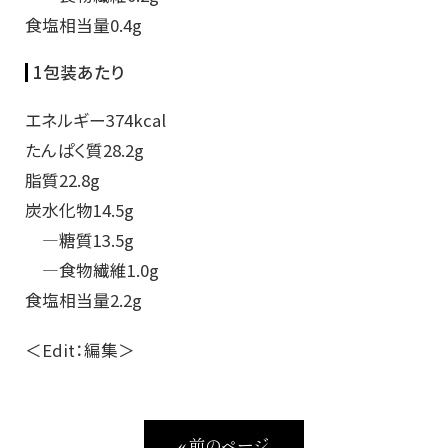
食塩相当量0.4g
1包装あたり
エネルギー374kcal
たんぱく質28.2g
脂質22.8g
炭水化物14.5g
―糖質13.5g
―食物繊維1.0g
食塩相当量2.2g
＜Edit：編集＞
« 前のページ