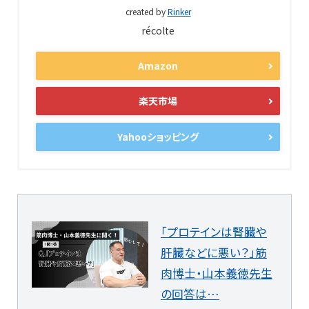
created by
Rinker
récolte
Amazon
楽天市場
Yahooショッピング
「プロテインは腎臓や
肝臓などに悪い？」筋
肉博士・山本義徳先生
の回答は…