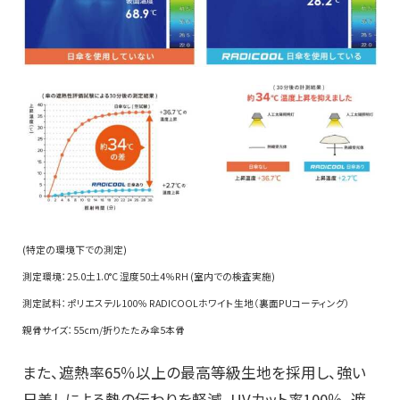
(特定の環境下での測定)
測定環境：25.0⼟1.0°C 湿度50⼟4％RH (室内での検査実施)
測定試料：ポリエステル100％ RADICOOLホワイト⽣地（裏⾯PUコーティング）
親⾻サイズ：55cm/折りたたみ傘5本⾻
また、遮熱率65％以上の最高等級生地を採用し、強い
日差しによる熱の伝わりを軽減。UVカット率100％、遮