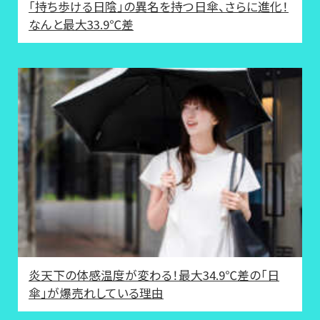
「持ち歩ける日陰」の異名を持つ日傘、さらに進化！
なんと最大33.9℃差
炎天下の体感温度が変わる！最大34.9℃差の「日
傘」が爆売れしている理由