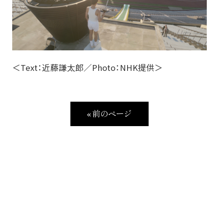
＜Text：近藤謙太郎／Photo：NHK提供＞
« 前のページ