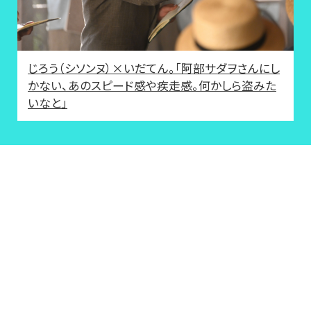
じろう（シソンヌ）×いだてん。「阿部サダヲさんにし
かない、あのスピード感や疾走感。何かしら盗みた
いなと」