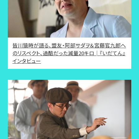
皆川猿時が語る、盟友・阿部サダヲ＆宮藤官九郎へ
のリスペクト、過酷だった減量20キロ│『いだてん』
インタビュー