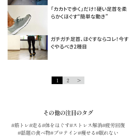
「カカトで歩く」だけ！硬い足首を柔
らかくほぐす“簡単な動き”
ガチガチ足首、ほぐすならコレ！今す
ぐやるべき2種目
1
2
>
その他の注目のタグ
筋トレ
走る
体をほぐす
ストレス解消
疲労回復
話題の食べ物
プロテイン
痩せる
眠れない