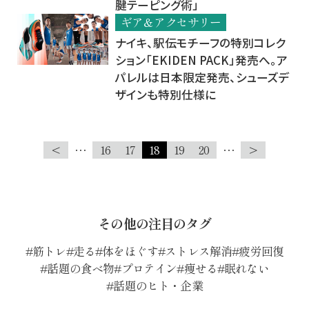
腱テーピング術」
ギア＆アクセサリー
ナイキ、駅伝モチーフの特別コレク
ション「EKIDEN PACK」発売へ。ア
パレルは日本限定発売、シューズデ
ザインも特別仕様に
<
…
16
17
18
19
20
…
>
その他の注目のタグ
筋トレ
走る
体をほぐす
ストレス解消
疲労回復
話題の食べ物
プロテイン
痩せる
眠れない
話題のヒト・企業