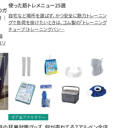
使った筋トレメニュー25選
のガ
自宅など場所を選ばず、かつ安全に筋力トレーニン
！｜
グで負荷を掛けたいときは、ゴム製の「トレーニング
チューブ（トレーニングバン…
殻
コリ
ギア＆アクセサリー
目の
猛暑対策グッズ、何が売れてる？アルペン全店