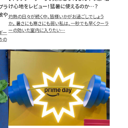
け心地をレビュー！猛暑に使えるのか…？
プラ
敏や
灼熱の日々が続く中、皆様いかがお過ごしでしょう
か。 暑さにも寒さにも弱い私は、一秒でも早くクーラ
ーの効いた室内に入りたい…
ギー
めの