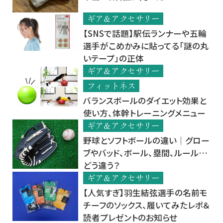
ギア＆アクセサリー
【SNSで話題】駅伝ランナーや五輪
選手がこめかみに貼ってる「謎の丸
いテープ」の正体
ギア＆アクセサリー
フィットネス
バランスボールのダイエット効果と
使い方、体幹トレーニングメニュー
ギア＆アクセサリー
野球とソフトボールの違い│グロー
ブやバッド、ボール、塁間、ルール…
どう違う？
ギア＆アクセサリー
【人気すぎ】羽生結弦選手の名前モ
チーフのソックス、履いてみたレポ＆
読者プレゼントのお知らせ