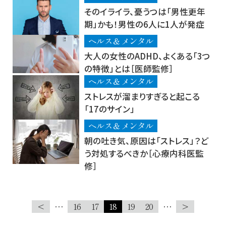
そのイライラ、憂うつは「男性更年
期」かも！男性の6人に1人が発症
ヘルス＆メンタル
大人の女性のADHD、よくある「3つ
の特徴」とは［医師監修］
ヘルス＆メンタル
ストレスが溜まりすぎると起こる
「17のサイン」
ヘルス＆メンタル
朝の吐き気、原因は「ストレス」？ど
う対処するべきか［心療内科医監
修］
<
…
16
17
18
19
20
…
>