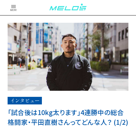
MENU
インタビュー
「試合後は10kg太ります」4連勝中の総合
格闘家・平田直樹さんってどんな人？ (1/2)