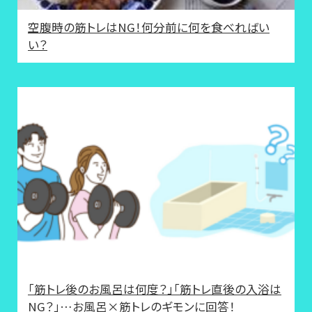
空腹時の筋トレはNG！何分前に何を食べればい
い？
「筋トレ後のお風呂は何度？」「筋トレ直後の入浴は
NG？」…お風呂×筋トレのギモンに回答！