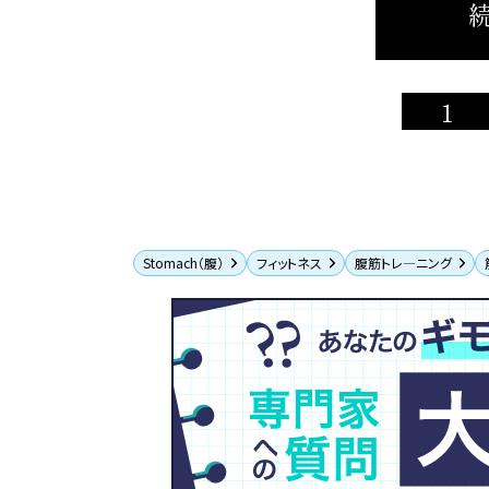
続
1
Stomach（腹）
フィットネス
腹筋トレ―ニング