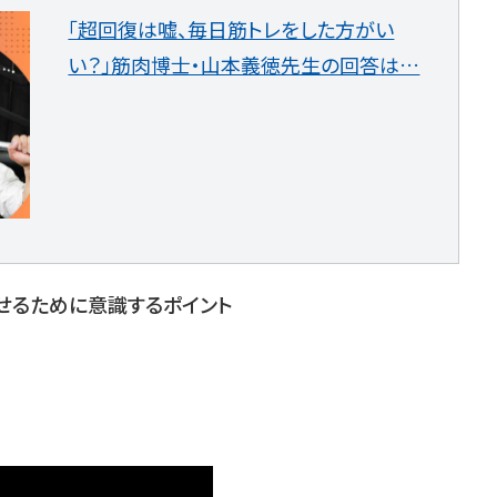
「超回復は嘘、毎日筋トレをした方がい
い？」筋肉博士・山本義徳先生の回答は…
せるために意識するポイント