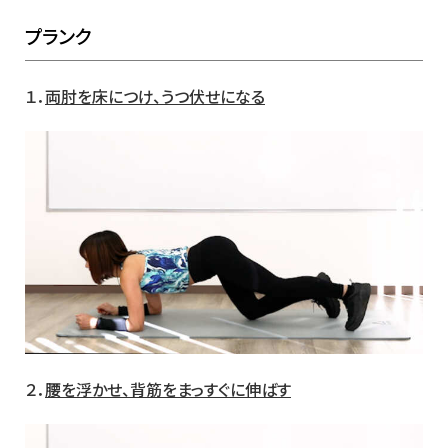
プランク
１．
両肘を床につけ、うつ伏せになる
２．
腰を浮かせ、背筋をまっすぐに伸ばす