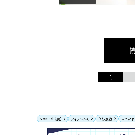
続
1
Stomach（腹）
フィットネス
立ち腹筋
立ったま