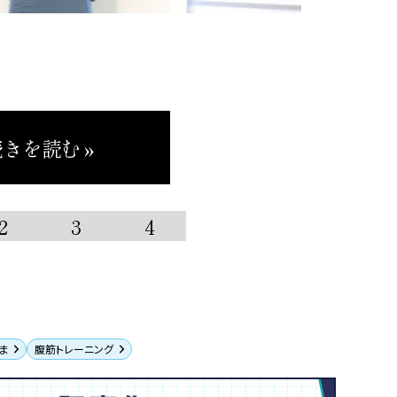
きを読む »
2
3
4
ま
腹筋トレーニング