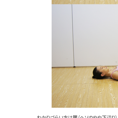
わかりづらい方は腰（ヘソのやや下辺り）