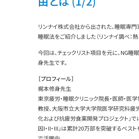
由とは (1/2)
リンナイ株式会社から出された、睡眠専門
睡眠法をご紹介しました（リンナイ調べ：熱
今回は、チェックリスト項目を元に、NG睡
身先生です。
［プロフィール］
梶本修身先生
東京疲労・睡眠クリニック院長・医師・医
教授、大阪市立大学大学院医学研究科疲
化および抗疲労食薬開発プロジェクト」で
因I・II・III」は累計20万部を突破するベ
で活躍中。