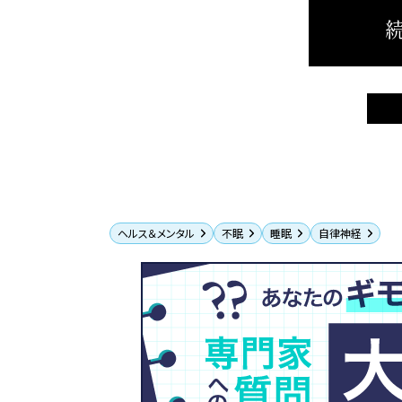
続
ヘルス＆メンタル
不眠
睡眠
自律神経