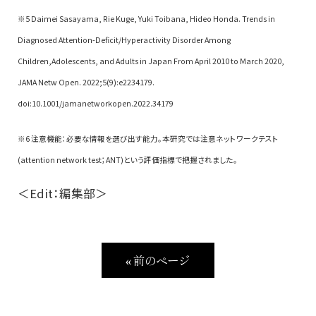
※5 Daimei Sasayama, Rie Kuge, Yuki Toibana, Hideo Honda. Trends in
Diagnosed Attention-Deficit/Hyperactivity Disorder Among
Children,Adolescents, and Adults in Japan From April 2010 to March 2020,
JAMA Netw Open. 2022;5(9):e2234179.
doi:10.1001/jamanetworkopen.2022.34179
※6 注意機能：必要な情報を選び出す能力。本研究では注意ネットワークテスト
(attention network test；ANT)という評価指標で把握されました。
＜Edit：編集部＞
« 前のページ