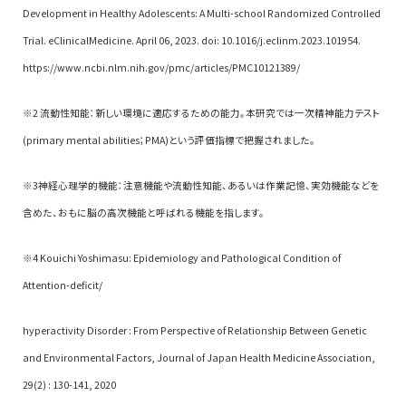
Development in Healthy Adolescents: A Multi-school Randomized Controlled
Trial. eClinicalMedicine. April 06, 2023. doi: 10.1016/j.eclinm.2023.101954.
https://www.ncbi.nlm.nih.gov/pmc/articles/PMC10121389/
※2 流動性知能：新しい環境に適応するための能力。本研究では一次精神能力テスト
(primary mental abilities；PMA)という評価指標で把握されました。
※3神経心理学的機能：注意機能や流動性知能、あるいは作業記憶、実効機能などを
含めた、おもに脳の高次機能と呼ばれる機能を指します。
※4 Kouichi Yoshimasu: Epidemiology and Pathological Condition of
Attention-deficit/
hyperactivity Disorder : From Perspective of Relationship Between Genetic
and Environmental Factors, Journal of Japan Health Medicine Association,
29(2) : 130-141, 2020