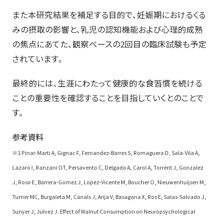
また本研究結果を補足する目的で、妊娠期におけるくる
みの摂取の影響と、乳児の認知機能および心理的成熟
の焦点にあてた、観察ベースの2回目の臨床試験も予定
されています。
最終的には、生涯にわたって健康的な食習慣を続ける
ことの重要性を確認することを目指していくとのことで
す。
参考資料
※1 Pinar-Marti A, Gignac F, Fernandez-Barres S, Romaguera D, Sala-Vila A,
Lazaro I, Ranzani OT, Persavento C, Delgado A, Carol A, Torrent J, Gonzalez
J, Roso E, Barrera-Gomez J, Lopez-Vicente M, Boucher O, Nieuwenhuijsen M,
Turner MC, Burgaleta M, Canals J, Arija V, Basagana X, Ros E, Salas-Salvado J,
Sunyer J, Julvez J. Effect of Walnut Consumption on Neuropsychological