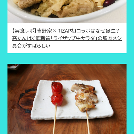
【実食レポ】吉野家×RIZAP初コラボはなぜ誕生？
高たんぱく低糖質「ライザップ牛サラダ」の筋肉メシ
具合がすばらしい