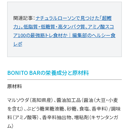
関連記事：
ナチュラルローソンで見つけた「超鰹
力」。低脂質・低糖質・高タンパク質、アミノ酸スコ
ア100の最強筋トレ食材か｜編集部のヘルシー食
レポ
BONITO BARの栄養成分と原材料
原材料
マルソウダ（高知県産）、醬油加工品（醤油（大豆・小麦
を含む）、ぶどう糖果糖液糖、砂糖、食塩、香辛料）/調味
料（アミノ酸等）、香辛料抽出物、増粘剤（キサンタンガ
ム）