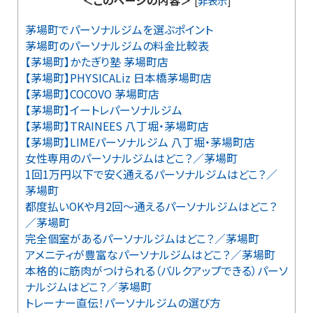
＜このページの内容＞
[
非表示
]
茅場町でパーソナルジムを選ぶポイント
茅場町のパーソナルジムの料金比較表
【茅場町】かたぎり塾 茅場町店
【茅場町】PHYSICALiz 日本橋茅場町店
【茅場町】COCOVO 茅場町店
【茅場町】イートレパーソナルジム
【茅場町】TRAINEES 八丁堀・茅場町店
【茅場町】LIMEパーソナルジム 八丁堀・茅場町店
女性専用のパーソナルジムはどこ？／茅場町
1回1万円以下で安く通えるパーソナルジムはどこ？／
茅場町
都度払いOKや月2回～通えるパーソナルジムはどこ？
／茅場町
完全個室があるパーソナルジムはどこ？／茅場町
アメニティが豊富なパーソナルジムはどこ？／茅場町
本格的に筋肉がつけられる（バルクアップできる）パーソ
ナルジムはどこ？／茅場町
トレーナー直伝！パーソナルジムの選び方