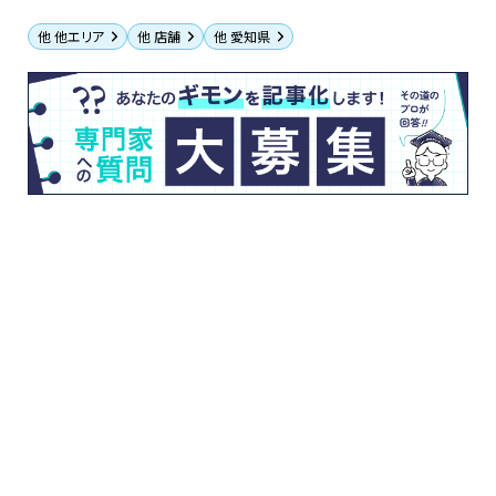
他 他エリア
他 店舗
他 愛知県