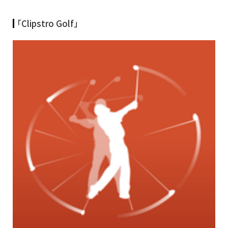
「Clipstro Golf」