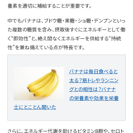
養素を適切に補給することが重要です。
中でもバナナは、ブドウ糖・果糖・ショ糖・
デンプンといっ
た複数の糖質を含み、
摂取後すぐにエネルギーとして働
く“即効性”と、絶え間なくエネルギーを供給する“持続
性”
を兼ね備えている点が特長です。
バナナは毎日食べると
太る？筋トレやランニン
グとの相性は？バナナ
の栄養素や効果を栄養
士にとことん聞いた
さらに、
エネルギー代謝を助けるビタミンB群や、セロト