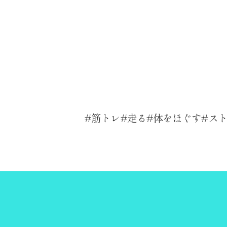
筋トレ
走る
体をほぐす
ス