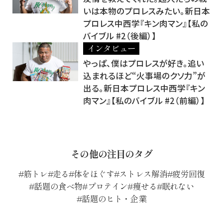
いは本物のプロレスみたい。新日本
プロレス中西学『キン肉マン』【私の
バイブル #2（後編）】
インタビュー
やっぱ、僕はプロレスが好き。追い
込まれるほど“火事場のクソ力”が
出る。新日本プロレス中西学『キン
肉マン』【私のバイブル #2（前編）】
その他の注目のタグ
筋トレ
走る
体をほぐす
ストレス解消
疲労回復
話題の食べ物
プロテイン
痩せる
眠れない
話題のヒト・企業