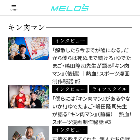
MENU
キン肉マン
インタビュー
「解散したら今までが嘘になる。だ
から僕らは死ぬまで続ける」ゆでた
まご・嶋田隆司先生が語る『キン肉
マン』（後編）│熱血！スポーツ漫画
制作秘話 #3
インタビュー
ライフスタイル
「僕らには『キン肉マン』があるやな
いか！」ゆでたまご・嶋田隆司先生
が語る『キン肉マン』（前編）│熱血！
スポーツ漫画制作秘話 #3
インタビュー
友情を教えてくれた。超人たちの戦