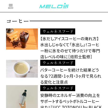
MENU
コーヒー
ウェルネスフード
【氷だしアイスコーヒーの淹れ方】
水出しじゃなくて「氷出し」！コーヒ
ー粉に氷をのせて待つだけで専門
店レベルの味に［焙煎士監修］
ウェルネスフード
バターコーヒーを続けた結果どう
なる？2週間・1ヶ月・3ヶ月で見られ
る変化と注意点
ウェルネスフード
安静時のエネルギー消費の向上を
サポートするペットボトルコーヒー
出た！『UCC TOTONOU by BLACK