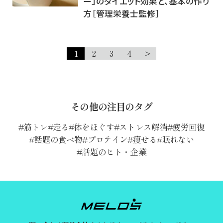
ー」のダイエット効果と、基本の作り
方［管理栄養士監修］
1
2
3
4
>
その他の注目のタグ
筋トレ
走る
体をほぐす
ストレス解消
疲労回復
話題の食べ物
プロテイン
痩せる
眠れない
話題のヒト・企業