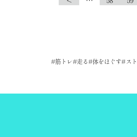
<
…
58
59
筋トレ
走る
体をほぐす
ス