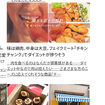
味は鶏肉、中身は大豆。フェイクミート「チキン
チャンク」でダイエットが捗りそう
恋愛
!?
肉を食べるのはなんだか罪悪感がある……ダイ
エット中なので肉は控えたい……さまざまな方のニ
ャン
ーズに応えてくれそうな商品「チ…
ジー・