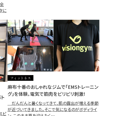
全
スタに
フィットネス
麻布十番のおしゃれなジムで「EMSトレーニン
グ」を体験。電気で筋肉をビリビリ刺激！
事ト
だんだんと暑くなってきて、肌の露出が増える季節
が近づいてきました。そこで気になるのがボディライ
スピ
ン。このまま夏を迎えたく…