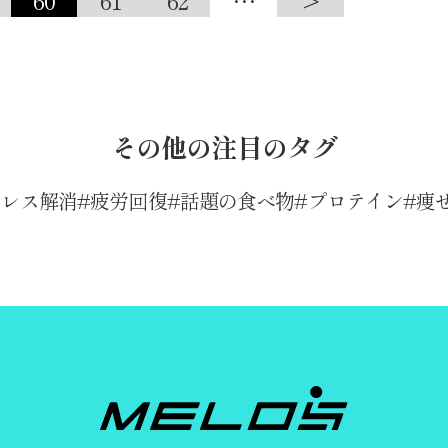
60
61
62
…
>
その他の注目のタグ
トレス解消
疲労回復
話題の食べ物
プロテイン
痩