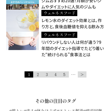
ジムおすすめ20選！月額が安いジ
ムやダイエットに人気のジムも
ウェルネスフード
レモン水のダイエット効果とは。作
り方と、食後血糖値を抑える飲み方
ウェルネスフード
リバウンドしない人は何が違う？9
年間のダイエット指導でたどり着い
た“続けられる”食事法とは
1
2
3
4
5
…
>
その他の注目のタグ
筋トレ
走る
体をほぐす
ストレス解消
疲労回復