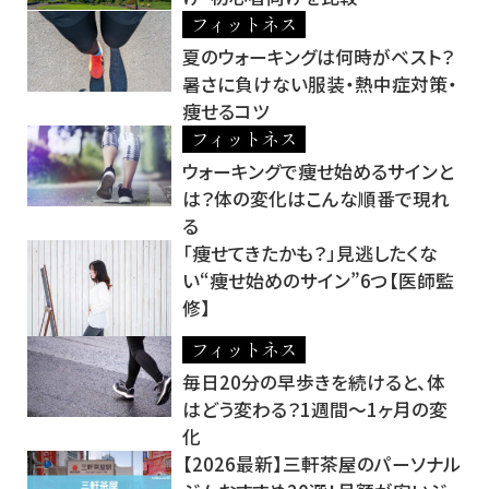
フィットネス
夏のウォーキングは何時がベスト？
暑さに負けない服装・熱中症対策・
痩せるコツ
フィットネス
ウォーキングで痩せ始めるサインと
は？体の変化はこんな順番で現れ
る
「痩せてきたかも？」見逃したくな
い“痩せ始めのサイン”6つ【医師監
修】
フィットネス
毎日20分の早歩きを続けると、体
はどう変わる？1週間～1ヶ月の変
化
【2026最新】三軒茶屋のパーソナル