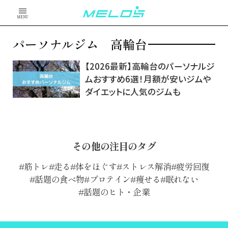
MENU
パーソナルジム 高輪台
【2026最新】高輪台のパーソナルジ
ムおすすめ6選！月額が安いジムや
ダイエットに人気のジムも
その他の注目のタグ
筋トレ
走る
体をほぐす
ストレス解消
疲労回復
話題の食べ物
プロテイン
痩せる
眠れない
話題のヒト・企業