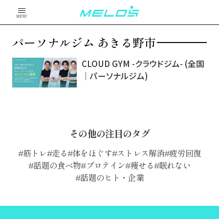
MENU
パーソナルジム あきる野市
CLOUD GYM -クラウドジム- (全国
｜パーソナルジム)
その他の注目のタグ
筋トレ
走る
体をほぐす
ストレス解消
疲労回復
話題の食べ物
プロテイン
痩せる
眠れない
話題のヒト・企業