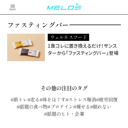
MENU
ファスティングバー
ウェルネスフード
1食コレに置き換えるだけ！サンス
ターから「ファスティングバー」登場
その他の注目のタグ
筋トレ
走る
体をほぐす
ストレス解消
疲労回復
話題の食べ物
プロテイン
痩せる
眠れない
話題のヒト・企業