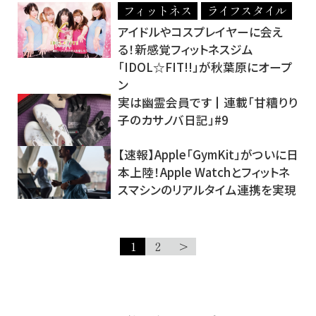
フィットネス
ライフスタイル
アイドルやコスプレイヤーに会え
る！新感覚フィットネスジム
「IDOL☆FIT!!」が秋葉原にオープ
ン
実は幽霊会員です┃連載「甘糟りり
子のカサノバ日記」#9
【速報】Apple「GymKit」がついに日
本上陸！Apple Watchとフィットネ
スマシンのリアルタイム連携を実現
1
2
>