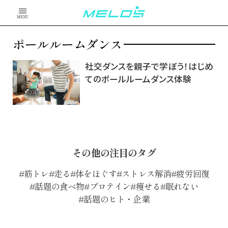
MENU
ポールルームダンス
社交ダンスを親子で学ぼう！はじめ
てのポールルームダンス体験
その他の注目のタグ
筋トレ
走る
体をほぐす
ストレス解消
疲労回復
話題の食べ物
プロテイン
痩せる
眠れない
話題のヒト・企業