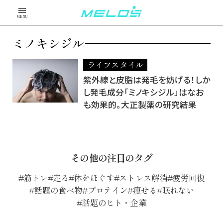
MENU
ミノキシジル
ライフスタイル
紫外線と皮脂は発毛を妨げる！しか
し発毛成分「ミノキシジル」はなお
も効果的。大正製薬の研究結果
その他の注目のタグ
筋トレ
走る
体をほぐす
ストレス解消
疲労回復
話題の食べ物
プロテイン
痩せる
眠れない
話題のヒト・企業