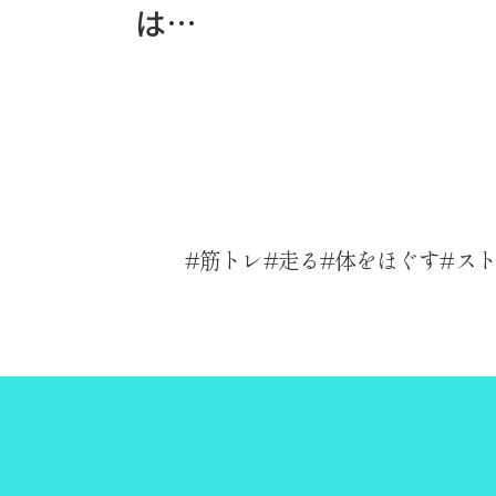
は…
筋トレ
走る
体をほぐす
ス