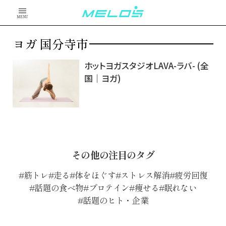
MENU
ヨガ 国分寺市
ホットヨガスタジオLAVA-ラバ- (全
国｜ヨガ)
その他の注目のタグ
筋トレ
走る
体をほぐす
ストレス解消
疲労回復
話題の食べ物
プロテイン
痩せる
眠れない
話題のヒト・企業