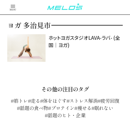
MENU
ヨガ 多治見市
ホットヨガスタジオLAVA-ラバ- (全
国｜ヨガ)
その他の注目のタグ
筋トレ
走る
体をほぐす
ストレス解消
疲労回復
話題の食べ物
プロテイン
痩せる
眠れない
話題のヒト・企業