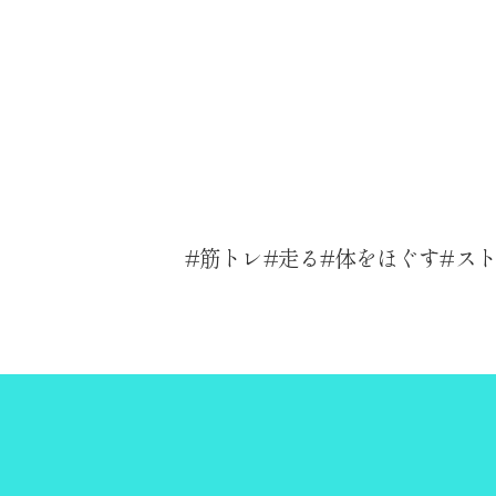
筋トレ
走る
体をほぐす
ス