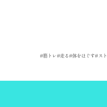
筋トレ
走る
体をほぐす
ス