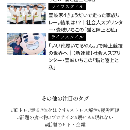
ライフスタイル
壹岐家4きょうだいで走った家族リ
レー。結果は！？｜社会人スプリンタ
ー・壹岐いちこの「猫と陸上と私」
ライフスタイル
「いい靴履いてるやん。」で陸上競技
の世界へ｜【新連載】社会人スプリ
ンター・壹岐いちこの「猫と陸上と
私」
その他の注目のタグ
筋トレ
走る
体をほぐす
ストレス解消
疲労回復
話題の食べ物
プロテイン
痩せる
眠れない
話題のヒト・企業