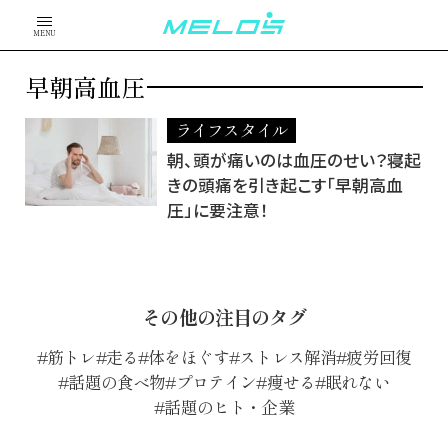
MENU
早朝高血圧
ライフスタイル
朝、頭が痛いのは血圧のせい？寝起
きの頭痛を引き起こす「早朝高血
圧」に要注意！
その他の注目のタグ
筋トレ
走る
体をほぐす
ストレス解消
疲労回復
話題の食べ物
プロテイン
痩せる
眠れない
話題のヒト・企業