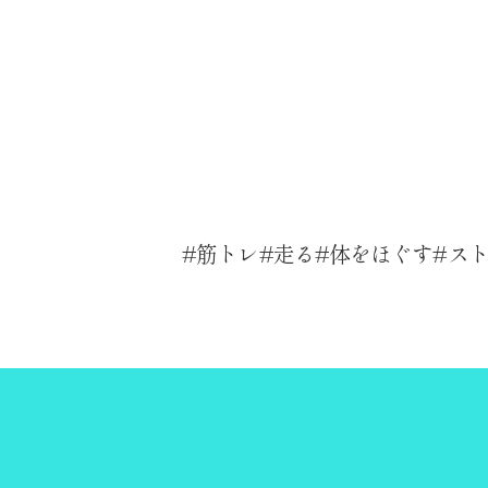
筋トレ
走る
体をほぐす
ス