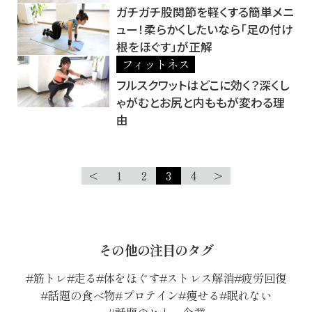
ガチガチ股関節を軽くする簡単メニ
ュー！柔らかくしたいなら「足の付け
根をほぐす」が正解
フィットネス
フルスクワットはどこに効く？深くし
ゃがむとお尻と内ももが変わる理
由
<
1
2
3
4
>
その他の注目のタグ
筋トレ
走る
体をほぐす
ストレス解消
疲労回復
話題の食べ物
プロテイン
痩せる
眠れない