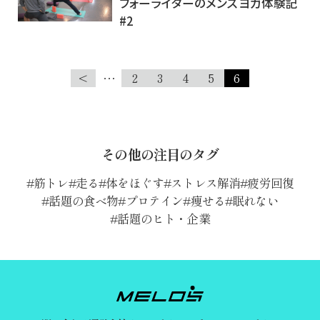
フォーライターのメンズヨガ体験記
#2
<
…
2
3
4
5
6
その他の注目のタグ
筋トレ
走る
体をほぐす
ストレス解消
疲労回復
話題の食べ物
プロテイン
痩せる
眠れない
話題のヒト・企業