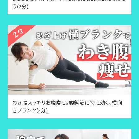
う(2分)
わき腹スッキリお腹痩せ。腹斜筋に特に効く、横向
きプランク(2分)