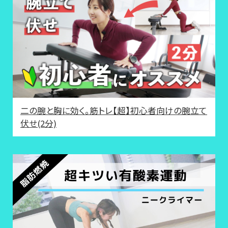
二の腕と胸に効く。筋トレ【超】初心者向けの腕立て
伏せ(2分)