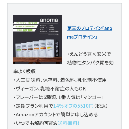
第三のプロテイン「ano
maプロテイン」
・えんどう豆×玄米で
植物性タンパク質を効
率よく吸収
・人工甘味料、保存料、着色料、乳化剤不使用
・ヴィーガン、乳糖不耐症の人もOK
・フレーバーは6種類、1番人気は「マンゴー」
・定期プラン利用で
14％オフの5510円
（税込）
・Amazonアカウントで簡単に申し込める
・いつでも解約可能
＆
送料無料！