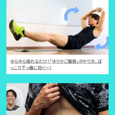
ゆらゆら揺れるだけ！「ゆりかご腹筋」のやり方。ぽ
っこり下っ腹に効く～！