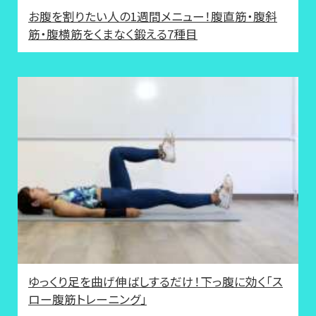
お腹を割りたい人の1週間メニュー！腹直筋・腹斜
筋・腹横筋をくまなく鍛える7種目
ゆっくり足を曲げ伸ばしするだけ！下っ腹に効く「ス
ロー腹筋トレーニング」