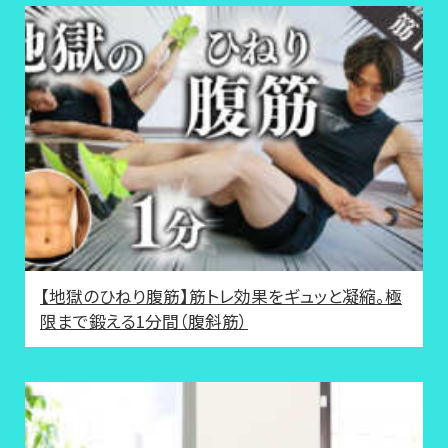
【地獄のひねり腹筋】筋トレ効果をギュッと凝縮。極
限まで鍛える1分間（腹斜筋）